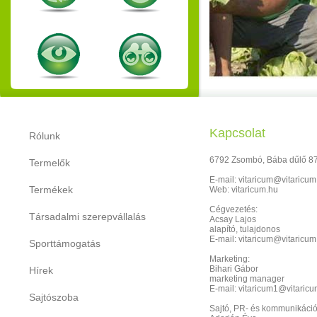
Kapcsolat
Rólunk
6792 Zsombó, Bába dűlő 87
Termelők
E-mail: vitaricum@vitaricum
Termékek
Web: vitaricum.hu
Cégvezetés:
Társadalmi szerepvállalás
Acsay Lajos
alapító, tulajdonos
E-mail: vitaricum@vitaricum
Sporttámogatás
Marketing:
Bihari Gábor
Hírek
marketing manager
E-mail: vitaricum1@vitaric
Sajtószoba
Sajtó, PR- és kommunikáció