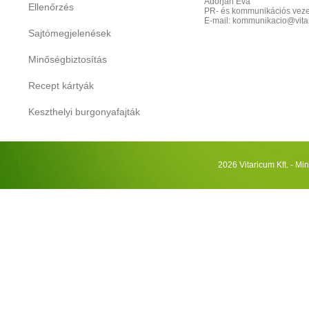
Adorján Éva
Ellenőrzés
PR- és kommunikációs veze
E-mail: kommunikacio@vita
Sajtómegjelenések
Minőségbiztosítás
Recept kártyák
Keszthelyi burgonyafajták
2026 Vitaricum Kft. - Mi